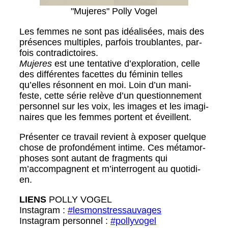
"Mujeres" Pol­ly Vogel
Les femmes ne sont pas idéal­isées, mais des
présences mul­ti­ples, par­fois trou­blantes, par­
fois con­tra­dic­toires.
Mujeres
est une ten­ta­tive d’exploration, celle
des dif­férentes facettes du féminin telles
qu’elles réson­nent en moi. Loin d’un man­i­
feste, cette série relève d’un ques­tion­nement
per­son­nel sur les voix, les images et les imag­i­
naires que les femmes por­tent et éveil­lent.
Présen­ter ce tra­vail revient à expos­er quelque
chose de pro­fondé­ment intime. Ces méta­mor­
phoses sont autant de frag­ments qui
m’accompagnent et m’interrogent au quo­ti­di­
en.
LIENS
POLLY VOGEL
Insta­gram :
#lesmon­stres­sauvages
Insta­gram per­son­nel :
#pol­lyvo­gel