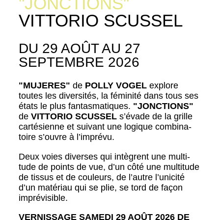
"JONCTIONS"
VITTORIO SCUSSEL
DU 29 AOÛT AU 27
SEPTEMBRE 2026
"MUJERES"
de
POLLY VOGEL
explore
toutes les diver­sités, la féminité dans tous ses
états le plus fan­tas­ma­tiques.
"JONCTIONS"
de
VITTORIO SCUSSEL
s’évade de la grille
cartési­enne et suiv­ant une logique com­bi­na­
toire s’ouvre à l’imprévu.
Deux voies divers­es qui intè­grent une mul­ti­
tude de points de vue, d’un côté une mul­ti­tude
de tis­sus et de couleurs, de l’autre l’unicité
d’un matéri­au qui se plie, se tord de façon
imprévis­i­ble.
VERNISSAGE SAMEDI 29 AOÛT 2026 DE