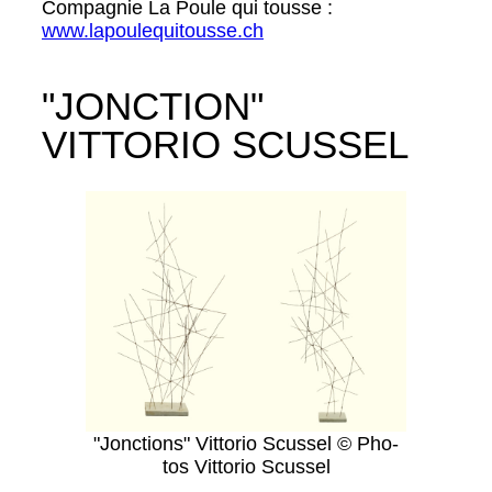
Com­pag­nie La Poule qui tou­sse :
www.lapoulequitousse.ch
"JONCTION"
VITTORIO SCUSSEL
"Jonc­tions" Vit­to­rio Scus­sel © Pho­
tos Vit­to­rio Scus­sel