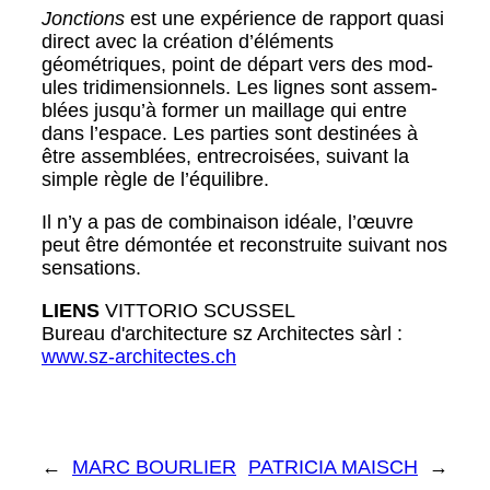
Jonc­tions
est une expéri­ence de rap­port qua­si
direct avec la créa­tion d’éléments
géométriques, point de départ vers des mod­
ules tridi­men­sion­nels. Les lignes sont assem­
blées jusqu’à for­mer un mail­lage qui entre
dans l’espace. Les par­ties sont des­tinées à
être assem­blées, entre­croisées, suiv­ant la
sim­ple règle de l’équilibre.
Il n’y a pas de com­bi­nai­son idéale, l’œuvre
peut être démon­tée et recon­stru­ite suiv­ant nos
sen­sa­tions.
LIENS
VITTORIO SCUSSEL
Bureau d'architecture sz Archi­tectes sàrl :
www.sz-architectes.ch
←
MARC BOURLIER
PATRICIA MAISCH
→