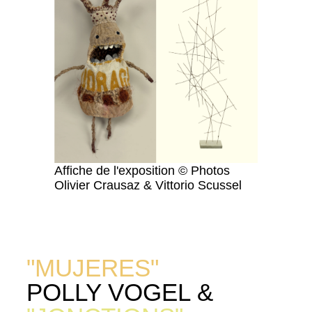
Affiche de l'exposition © Pho­tos
Olivi­er Crausaz & Vit­to­rio Scus­sel
"MUJERES"
POLLY VOGEL &