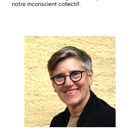
notre incon­scient col­lec­tif.