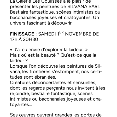
La Galerie Les Couliss­es a le plaisir de
présen­ter les pein­tures de SILVANA SARI.
Bes­ti­aire fan­tas­tique, scènes intimistes ou
bac­cha­nales joyeuses et cha­toy­antes. Un
univers fasci­nant à décou­vrir.
ER
FINISSAGE
: SAMEDI 1
NOVEMBRE DE
17h À 20H30
« J'ai eu envie d'explorer la laideur. »
Mais où est la beauté ? Qu'est-ce que la
laideur ?
Lorsque l'on décou­vre les pein­tures de Sil­
vana, les fron­tières s'estompent, nos cer­ti­
tudes sont ébran­lées.
Créa­tures décon­cer­tantes et sen­suelles,
dont les regards perçants nous invi­tent à les
rejoin­dre, bes­ti­aire fan­tas­tique, scènes
intimistes ou bac­cha­nales joyeuses et cha­
toy­antes…
Ses œuvres ouvrent grandes les portes de