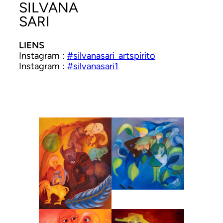
SILVANA
SARI
LIENS
Insta­gram :
#silvanasari_artspirito
Insta­gram :
#silvanasari1